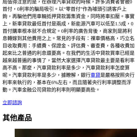
局值得注意的是，在辦理汽車貸款的時候，許多消費者會被0
首付，0利率的騙局吸引。以“零首付”作為噱頭引誘客戶上
鉤，再騙他們用車輛抵押貸款籌集資金，同時將車扣壓。事實
上，新車貸款最低首付是兩成，新能源汽車可以低至1.5成，0
首付購車根本就不合規定。0利率的廣告背後，商家則是將利
息轉嫁到其他費用之上。常見的手段有：祼車價格高，巧立名
目收取費用：手續費、保證金、評估費、審查費，各種收費加
起來比之普通的利息還要高。在我們的生活中貸款買車已經是
越來越普遍的事情了，當然大家選擇汽車貸款最主要是看利率
高不高。那麼，汽車貸款利率是多少，汽車貸款利率怎麼算
呢。汽車貸款利率是多少，據瞭解，銀行
車貸
是嚴格按照央行
利率來執行的，基本在6%左右，而且隨著央行利率調整而浮
動。汽車金融公司貸款的利率則明顯要高些。
立即諮詢
其他產品