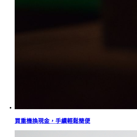
買重機換現金，手續輕鬆簡便