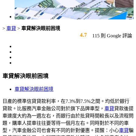
>
車貸
>
車貸解決眼前困境
4.7
115 則 Google 評論
車貸解決眼前困境
車貸解決眼前困境
日產的標準信貸貸款利率，在7.3%到7.5%之間。均低於銀行
貸款。比服務汽車金融公司對於旗下品牌車型，
車貸
貸款後提
車速度大約為一週左右，而銀行由於批貸時間較長以及流程問
題，購車人提車往往要等待一個月左右。同時對於不同的車
型，汽車金融公司也會有不同的針對優惠。提醒：小心
車貸
騙