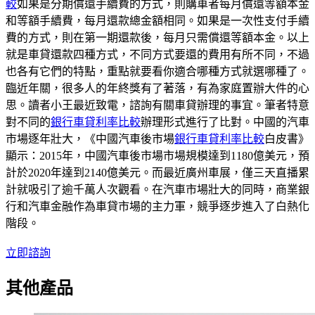
較
如果是分期償還手續費的方式，則購車者每月償還等額本金
和等額手續費，每月還款總金額相同。如果是一次性支付手續
費的方式，則在第一期還款後，每月只需償還等額本金。以上
就是車貸還款四種方式，不同方式要還的費用有所不同，不過
也各有它們的特點，重點就要看你適合哪種方式就選哪種了。
臨近年關，很多人的年終獎有了著落，有為家庭置辦大件的心
思。讀者小王最近致電，諮詢有關車貸辦理的事宜。筆者特意
對不同的
銀行車貸利率比較
辦理形式進行了比對。中國的汽車
市場逐年壯大，《中國汽車後市場
銀行車貸利率比較
白皮書》
顯示：2015年，中國汽車後市場市場規模達到1180億美元，預
計於2020年達到2140億美元。而最近廣州車展，僅三天直播累
計就吸引了逾千萬人次觀看。在汽車市場壯大的同時，商業銀
行和汽車金融作為車貸市場的主力軍，競爭逐步進入了白熱化
階段。
立即諮詢
其他產品