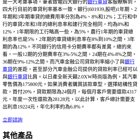
是一大考慮事項。筆者致電四大銀行的
銀行車貸
客服瞭解到，
四大行目前的車貸利率基本一致。銀行(601939,股吧)1年期、2
年期和3年期車貸的總費用率分別為4%、8%和12%；工行和中
行的車貸2年和3年的總利息率和建行完全相同，均為8%和
12%，1年期限的工行略高一些，為5%。農行1年期的車貸總
利息率也是5%，2年期的車貸總利息率在8%到10%之間，3年
期的為12%。不同銀行的信用卡分期費率都有差異，總的來
看，一般12期的分期費率在3%-5%之間，24期在4%-8%之間，
36期在9%-12%之間。而汽車金融公司貸款利率縮小了與
銀行
車貸
的差距，甚至部分汽車金融公司提供的貸款利率已經可以
與
銀行車貸
比肩。以日產全新天籟2.0XW時尚版為例，其汽車
零售價為175800元。如果消費者購買該款車型，選擇結構性貸
款，首付20%，貸款期限為24個月，每個月客戶需要還款4317
元，年度一次性還款為28128元，以此計算，客戶總計需要支
出利息19224元，年化利率約為6.8%。
立即諮詢
其他產品